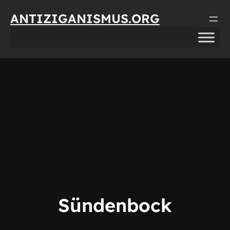
Direkt
ANTIZIGANISMUS.ORG
zum
Inhalt
wechseln
Sündenbock