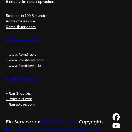
Exklusiv in vielen Sprachen:
Schlauer in 100 Sekunden
RomaStories.com
RomaHistory.com
RomNews Network
– www.Rom.News
– www.RomNews.com
– www.RomNews.de
RomShop Network
– RomShop.biz
– RomShirt.com
– RomaApps.com
Face
Ein Service von
RomaApps.com
Copyrights
YouT
Bildungsverein der Roma zu Hamburg e.V.