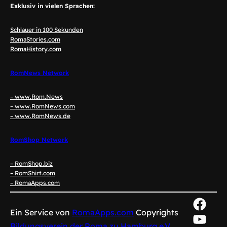
Exklusiv in vielen Sprachen:
Schlauer in 100 Sekunden
RomaStories.com
RomaHistory.com
RomNews Network
– www.Rom.News
– www.RomNews.com
– www.RomNews.de
RomShop Network
– RomShop.biz
– RomShirt.com
– RomaApps.com
Face
Ein Service von
RomaApps.com
Copyrights
YouT
Bildungsverein der Roma zu Hamburg e.V.